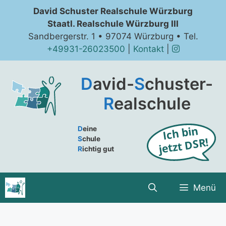
Zum
David Schuster Realschule Würzburg
Inhalt
Staatl. Realschule Würzburg III
springen
Sandbergerstr. 1 • 97074 Würzburg • Tel.
+49931-26023500
|
Kontakt
|
D
avid-
S
chuster-
R
ealschule
D
eine
S
chule
R
ichtig gut
Menü