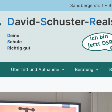
Sandbergerstr. 1 • 
D
avid-
S
chuster-
R
eal
D
eine
S
chule
R
ichtig gut
Übertritt und Aufnahme
Beratung
B