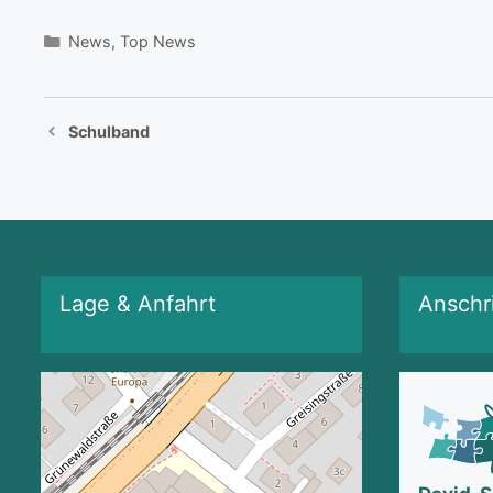
Kategorien
News
,
Top News
Schulband
Lage & Anfahrt
Anschri