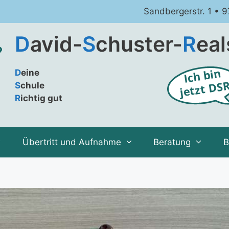
Sandbergerstr. 1 • 
D
avid-
S
chuster-
R
eal
D
eine
S
chule
R
ichtig gut
Übertritt und Aufnahme
Beratung
B