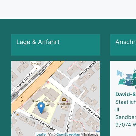
Lage & Anfahrt
Anschri
David-S
Staatlic
III
Sandberg
97074 W
Leaflet
, \r\n©
OpenStreetMap
Mitwirkende