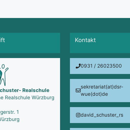
ft
Kontakt
0931 / 26023500
sekretariat(at)dsr-
chuster- Realschule
wue(dot)de
he Realschule Würzburg
erstr. 1
david_schuster_rs
ürzburg