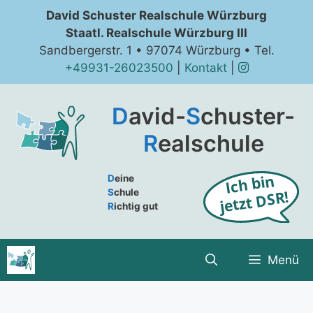
Zum
David Schuster Realschule Würzburg
Inhalt
Staatl. Realschule Würzburg III
springen
Sandbergerstr. 1 • 97074 Würzburg • Tel.
+49931-26023500
|
Kontakt
|
D
avid-
S
chuster-
R
ealschule
D
eine
S
chule
R
ichtig gut
Menü