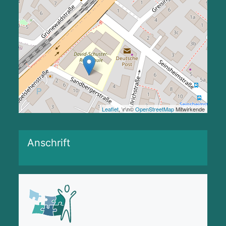
Leaflet
, \r\n©
OpenStreetMap
Mitwirkende
Anschrift